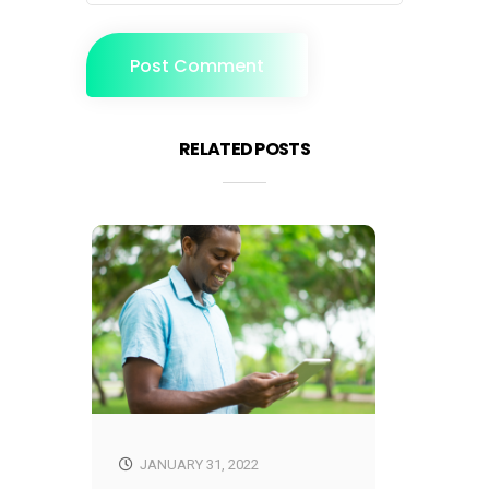
RELATED POSTS
DECE
Notr
Rea
JANUARY 31, 2022